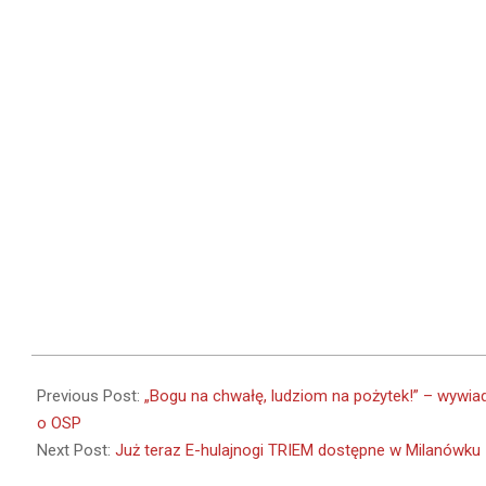
2022-
03-
Previous Post:
„Bogu na chwałę, ludziom na pożytek!” – wywia
14
o OSP
Next Post:
Już teraz E-hulajnogi TRIEM dostępne w Milanówku