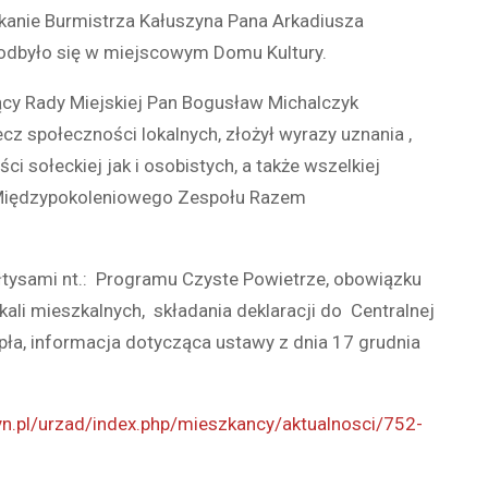
tkanie Burmistrza Kałuszyna Pana Arkadiusza
odbyło się w miejscowym Domu Kultury.
cy Rady Miejskiej Pan Bogusław Michalczyk
ecz społeczności lokalnych, złożył wyrazy uznania ,
i sołeckiej jak i osobistych, a także wszelkiej
 Międzypokoleniowego Zespołu Razem
łtysami nt.: Programu Czyste Powietrze, obowiązku
ali mieszkalnych, składania deklaracji do Centralnej
ła, informacja dotycząca ustawy z dnia 17 grudnia
yn.pl/urzad/index.php/mieszkancy/aktualnosci/752-