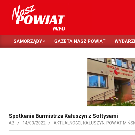
Skip
to
content
NASZ
SAMORZĄDY
GAZETA NASZ POWIAT
WYDARZ
POWIAT
Primary
Navigation
Menu
Spotkanie Burmistrza Kałuszyn z Sołtysami
AB
14/03/2022
AKTUALNOŚCI
,
KAŁUSZYN
,
POWIAT MIŃSK