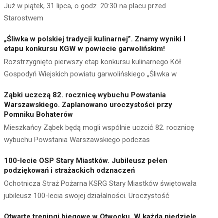
Już w piątek, 31 lipca, o godz. 20:30 na placu przed
Starostwem
„Śliwka w polskiej tradycji kulinarnej”. Znamy wyniki I
etapu konkursu KGW w powiecie garwolińskim!
Rozstrzygnięto pierwszy etap konkursu kulinarnego Kół
Gospodyń Wiejskich powiatu garwolińskiego „Śliwka w
Ząbki uczczą 82. rocznicę wybuchu Powstania
Warszawskiego. Zaplanowano uroczystości przy
Pomniku Bohaterów
Mieszkańcy Ząbek będą mogli wspólnie uczcić 82. rocznicę
wybuchu Powstania Warszawskiego podczas
100-lecie OSP Stary Miastków. Jubileusz pełen
podziękowań i strażackich odznaczeń
Ochotnicza Straż Pożarna KSRG Stary Miastków świętowała
jubileusz 100-lecia swojej działalności. Uroczystość
Otwarte treningi biegowe w Otwocku. W każdą niedzielę