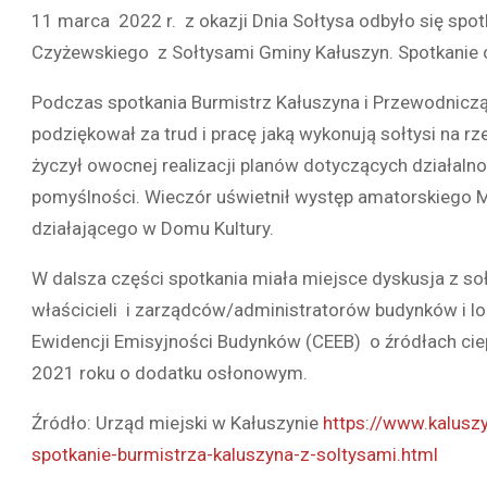
11 marca 2022 r. z okazji Dnia Sołtysa odbyło się spo
Czyżewskiego z Sołtysami Gminy Kałuszyn. Spotkanie 
Podczas spotkania Burmistrz Kałuszyna i Przewodniczą
podziękował za trud i pracę jaką wykonują sołtysi na rz
życzył owocnej realizacji planów dotyczących działalnośc
pomyślności. Wieczór uświetnił występ amatorskiego
działającego w Domu Kultury.
W dalsza części spotkania miała miejsce dyskusja z so
właścicieli i zarządców/administratorów budynków i lok
Ewidencji Emisyjności Budynków (CEEB) o źródłach ciep
2021 roku o dodatku osłonowym.
Źródło: Urząd miejski w Kałuszynie
https://www.kalusz
spotkanie-burmistrza-kaluszyna-z-soltysami.html