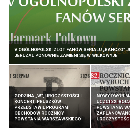
V OGÓLNOPOLSKI ZLOT FANÓW SERIALU „RANCZO” JU
JERUZAL PONOWNIE ZAMIENI SIĘ W WILKOWYJE
GODZINA „W”, UROCZYSTOŚCI I
NOWY DWÓR M
KONCERT. PRUSZKÓW
UCZCI 82. ROC
PRZEDSTAWIŁ PROGRAM
POWSTANIA W
OBCHODÓW ROCZNICY
ZAPLANOWAN
POWSTANIA WARSZAWSKIEGO
UROCZYSTOŚCI