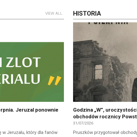
HISTORIA
VIEW ALL
erpnia. Jeruzal ponownie
Godzina „W”, uroczystości
obchodów rocznicy Powst
31/07/2026
ę w Jeruzalu, który dla fanów
Pruszków przygotował obchody