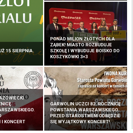
PONAD MILION ZŁOTYCH DLA
ZĄBEK! MIASTO ROZBUDUJE
Ż 15 SIERPNIA.
SZKOŁĘ I WYBUDUJE BOISKO DO
KOSZYKÓWKI 3×3
AZOWIECKI
ZNICĘ
GARWOLIN UCZCI 82. ROCZNICĘ
ARSZAWSKIEGO.
POWSTANIA WARSZAWSKIEGO.
O
PRZED STAROSTWEM ODBĘDZIE
 I KONCERT
SIĘ WYJĄTKOWY KONCERT!