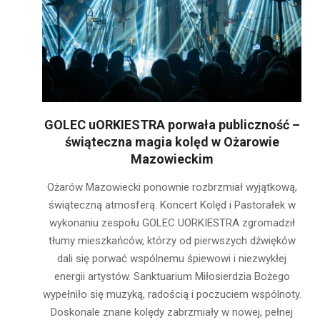
GOLEC uORKIESTRA porwała publiczność –
świąteczna magia kolęd w Ożarowie
Mazowieckim
2026-
Ożarów Mazowiecki ponownie rozbrzmiał wyjątkową,
02-
świąteczną atmosferą. Koncert Kolęd i Pastorałek w
04
wykonaniu zespołu GOLEC UORKIESTRA zgromadził
tłumy mieszkańców, którzy od pierwszych dźwięków
dali się porwać wspólnemu śpiewowi i niezwykłej
energii artystów. Sanktuarium Miłosierdzia Bożego
wypełniło się muzyką, radością i poczuciem wspólnoty.
Doskonale znane kolędy zabrzmiały w nowej, pełnej