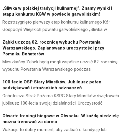
„Śliwka w polskiej tradycji kulinarnej”. Znamy wyniki I
etapu konkursu KGW w powiecie garwolińskim!
Rozstrzygnięto pierwszy etap konkursu kulinarnego Kół
Gospodyń Wiejskich powiatu garwolińskiego „Śliwka w
Ząbki uczczą 82. rocznicę wybuchu Powstania
Warszawskiego. Zaplanowano uroczystości przy
Pomniku Bohaterów
Mieszkańcy Ząbek będą mogli wspólnie uczcić 82. rocznicę
wybuchu Powstania Warszawskiego podczas
100-lecie OSP Stary Miastków. Jubileusz pełen
podziękowań i strażackich odznaczeń
Ochotnicza Straż Pożarna KSRG Stary Miastków świętowała
jubileusz 100-lecia swojej działalności. Uroczystość
Otwarte treningi biegowe w Otwocku. W każdą niedzielę
można trenować za darmo
Wakacje to dobry moment, aby zadbać o kondycję lub