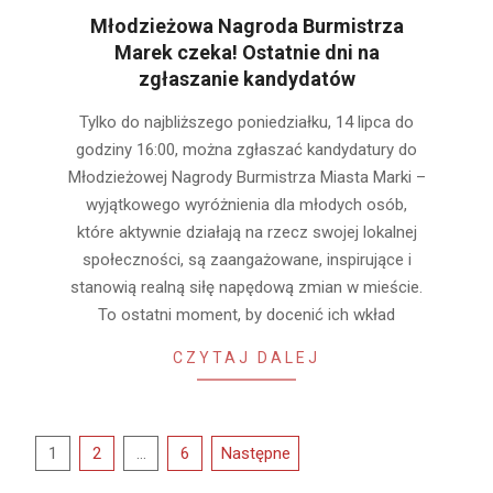
Młodzieżowa Nagroda Burmistrza
Marek czeka! Ostatnie dni na
zgłaszanie kandydatów
2025-
Tylko do najbliższego poniedziałku, 14 lipca do
07-
godziny 16:00, można zgłaszać kandydatury do
12
Młodzieżowej Nagrody Burmistrza Miasta Marki –
wyjątkowego wyróżnienia dla młodych osób,
które aktywnie działają na rzecz swojej lokalnej
społeczności, są zaangażowane, inspirujące i
stanowią realną siłę napędową zmian w mieście.
To ostatni moment, by docenić ich wkład
CZYTAJ DALEJ
Stronicowanie
1
2
…
6
Następne
wpisów