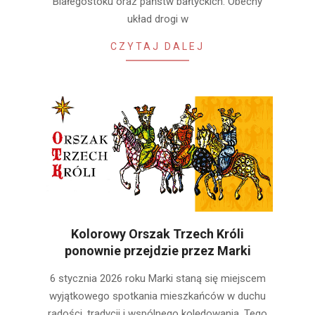
Białegostoku oraz państw bałtyckich. Obecny
układ drogi w
CZYTAJ DALEJ
Kolorowy Orszak Trzech Króli
ponownie przejdzie przez Marki
2026-
6 stycznia 2026 roku Marki staną się miejscem
01-
wyjątkowego spotkania mieszkańców w duchu
05
radości, tradycji i wspólnego kolędowania. Tego