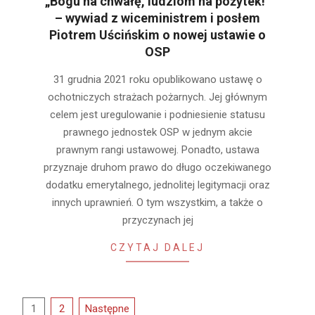
„Bogu na chwałę, ludziom na pożytek!”
– wywiad z wiceministrem i posłem
Piotrem Uścińskim o nowej ustawie o
OSP
2022-
31 grudnia 2021 roku opublikowano ustawę o
03-
ochotniczych strażach pożarnych. Jej głównym
08
celem jest uregulowanie i podniesienie statusu
prawnego jednostek OSP w jednym akcie
prawnym rangi ustawowej. Ponadto, ustawa
przyznaje druhom prawo do długo oczekiwanego
dodatku emerytalnego, jednolitej legitymacji oraz
innych uprawnień. O tym wszystkim, a także o
przyczynach jej
CZYTAJ DALEJ
Stronicowanie
1
2
Następne