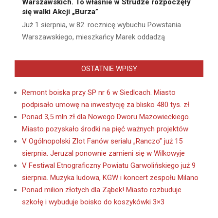
Warszawskich. To właśnie w Strudze rozpoczęły
się walki Akcji „Burza”
Już 1 sierpnia, w 82. rocznicę wybuchu Powstania
Warszawskiego, mieszkańcy Marek oddadzą
OSTATNIE WPISY
Remont boiska przy SP nr 6 w Siedlcach. Miasto
podpisało umowę na inwestycję za blisko 480 tys. zł
Ponad 3,5 mln zł dla Nowego Dworu Mazowieckiego.
Miasto pozyskało środki na pięć ważnych projektów
V Ogólnopolski Zlot Fanów serialu „Ranczo” już 15
sierpnia. Jeruzal ponownie zamieni się w Wilkowyje
V Festiwal Etnograficzny Powiatu Garwolińskiego już 9
sierpnia. Muzyka ludowa, KGW i koncert zespołu Milano
Ponad milion złotych dla Ząbek! Miasto rozbuduje
szkołę i wybuduje boisko do koszykówki 3×3