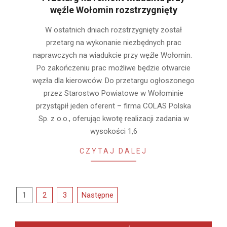
węźle Wołomin rozstrzygnięty
2022-
W ostatnich dniach rozstrzygnięty został
08-
przetarg na wykonanie niezbędnych prac
03
naprawczych na wiadukcie przy węźle Wołomin.
Po zakończeniu prac możliwe będzie otwarcie
węzła dla kierowców. Do przetargu ogłoszonego
przez Starostwo Powiatowe w Wołominie
przystąpił jeden oferent – firma COLAS Polska
Sp. z o.o., oferując kwotę realizacji zadania w
wysokości 1,6
CZYTAJ DALEJ
Stronicowanie
1
2
3
Następne
wpisów