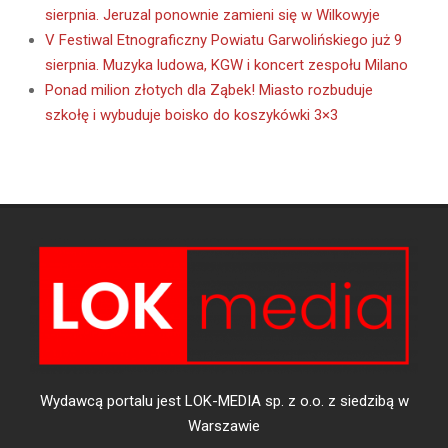
sierpnia. Jeruzal ponownie zamieni się w Wilkowyje
V Festiwal Etnograficzny Powiatu Garwolińskiego już 9
sierpnia. Muzyka ludowa, KGW i koncert zespołu Milano
Ponad milion złotych dla Ząbek! Miasto rozbuduje
szkołę i wybuduje boisko do koszykówki 3×3
Wydawcą portalu jest LOK-MEDIA sp. z o.o. z siedzibą w
Warszawie