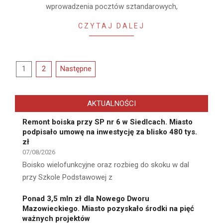
wprowadzenia pocztów sztandarowych,
CZYTAJ DALEJ
Stronicowanie
1
2
Następne
wpisów
AKTUALNOŚCI
Remont boiska przy SP nr 6 w Siedlcach. Miasto
podpisało umowę na inwestycję za blisko 480 tys.
zł
07/08/2026
Boisko wielofunkcyjne oraz rozbieg do skoku w dal
przy Szkole Podstawowej z
Ponad 3,5 mln zł dla Nowego Dworu
Mazowieckiego. Miasto pozyskało środki na pięć
ważnych projektów