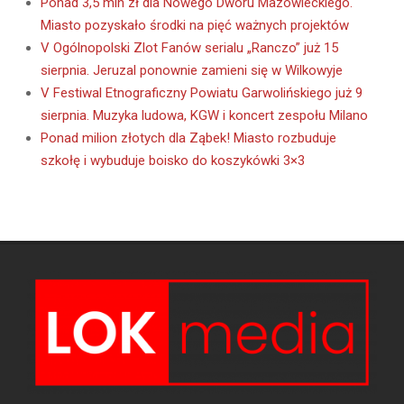
Ponad 3,5 mln zł dla Nowego Dworu Mazowieckiego.
Miasto pozyskało środki na pięć ważnych projektów
V Ogólnopolski Zlot Fanów serialu „Ranczo” już 15
sierpnia. Jeruzal ponownie zamieni się w Wilkowyje
V Festiwal Etnograficzny Powiatu Garwolińskiego już 9
sierpnia. Muzyka ludowa, KGW i koncert zespołu Milano
Ponad milion złotych dla Ząbek! Miasto rozbuduje
szkołę i wybuduje boisko do koszykówki 3×3