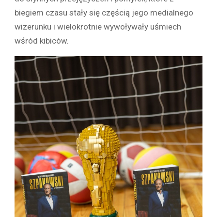
biegiem czasu stały się częścią jego medialnego
wizerunku i wielokrotnie wywoływały uśmiech
wśród kibiców.