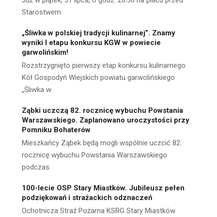
Już w piątek, 31 lipca, o godz. 20:30 na placu przed
Starostwem
„Śliwka w polskiej tradycji kulinarnej”. Znamy
wyniki I etapu konkursu KGW w powiecie
garwolińskim!
Rozstrzygnięto pierwszy etap konkursu kulinarnego
Kół Gospodyń Wiejskich powiatu garwolińskiego
„Śliwka w
Ząbki uczczą 82. rocznicę wybuchu Powstania
Warszawskiego. Zaplanowano uroczystości przy
Pomniku Bohaterów
Mieszkańcy Ząbek będą mogli wspólnie uczcić 82.
rocznicę wybuchu Powstania Warszawskiego
podczas
100-lecie OSP Stary Miastków. Jubileusz pełen
podziękowań i strażackich odznaczeń
Ochotnicza Straż Pożarna KSRG Stary Miastków