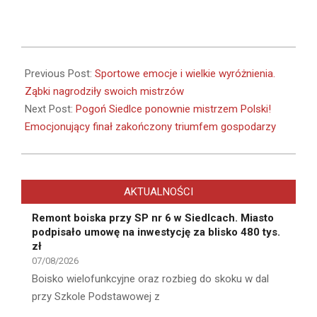
2026-
06-
Previous Post:
Sportowe emocje i wielkie wyróżnienia.
22
Ząbki nagrodziły swoich mistrzów
Next Post:
Pogoń Siedlce ponownie mistrzem Polski!
Emocjonujący finał zakończony triumfem gospodarzy
AKTUALNOŚCI
Remont boiska przy SP nr 6 w Siedlcach. Miasto
podpisało umowę na inwestycję za blisko 480 tys.
zł
07/08/2026
Boisko wielofunkcyjne oraz rozbieg do skoku w dal
przy Szkole Podstawowej z