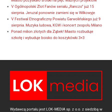
Miasto pozyskało środki na pięć ważnych projektów
V Ogólnopolski Zlot Fanów serialu „Ranczo” już 15
sierpnia. Jeruzal ponownie zamieni się w Wilkowyje
V Festiwal Etnograficzny Powiatu Garwolińskiego już 9
sierpnia. Muzyka ludowa, KGW i koncert zespołu Milano
Ponad milion złotych dla Ząbek! Miasto rozbuduje
szkołę i wybuduje boisko do koszykówki 3×3
Wydawcą portalu jest LOK-MEDIA sp. z o.o. z siedzibą w