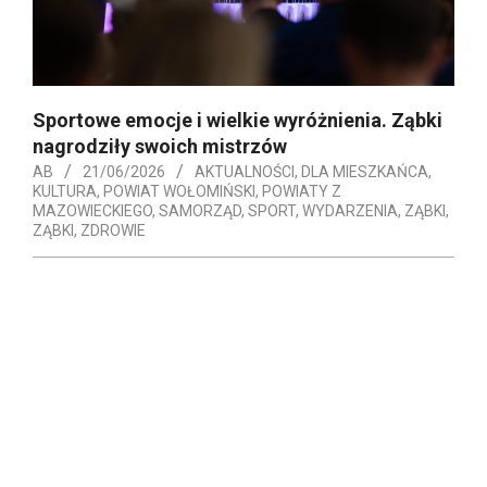
Sportowe emocje i wielkie wyróżnienia. Ząbki
nagrodziły swoich mistrzów
AB
21/06/2026
AKTUALNOŚCI
,
DLA MIESZKAŃCA
,
KULTURA
,
POWIAT WOŁOMIŃSKI
,
POWIATY Z
MAZOWIECKIEGO
,
SAMORZĄD
,
SPORT
,
WYDARZENIA
,
ZĄBKI
,
ZĄBKI
,
ZDROWIE