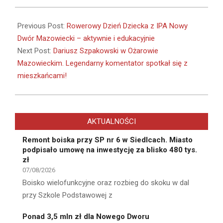
2026-
06-
Previous Post:
Rowerowy Dzień Dziecka z IPA Nowy
21
Dwór Mazowiecki – aktywnie i edukacyjnie
Next Post:
Dariusz Szpakowski w Ożarowie
Mazowieckim. Legendarny komentator spotkał się z
mieszkańcami!
AKTUALNOŚCI
Remont boiska przy SP nr 6 w Siedlcach. Miasto
podpisało umowę na inwestycję za blisko 480 tys.
zł
07/08/2026
Boisko wielofunkcyjne oraz rozbieg do skoku w dal
przy Szkole Podstawowej z
Ponad 3,5 mln zł dla Nowego Dworu