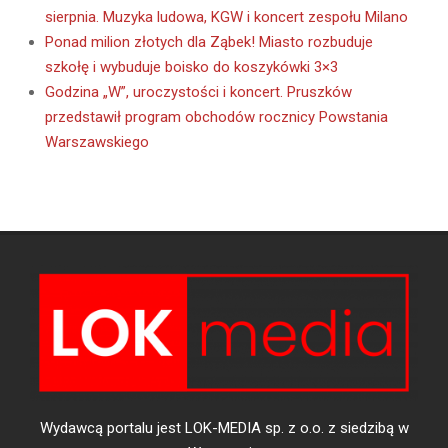
sierpnia. Muzyka ludowa, KGW i koncert zespołu Milano
Ponad milion złotych dla Ząbek! Miasto rozbuduje
szkołę i wybuduje boisko do koszykówki 3×3
Godzina „W”, uroczystości i koncert. Pruszków
przedstawił program obchodów rocznicy Powstania
Warszawskiego
Wydawcą portalu jest LOK-MEDIA sp. z o.o. z siedzibą w