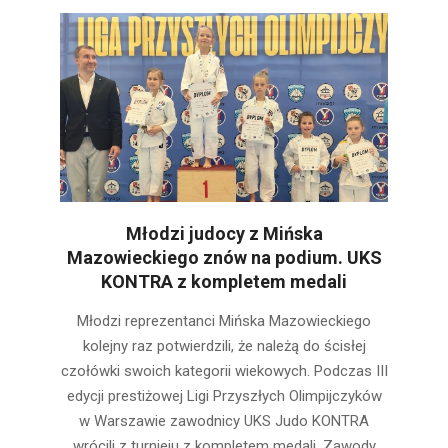
Młodzi judocy z Mińska
Mazowieckiego znów na podium. UKS
KONTRA z kompletem medali
2026-
Młodzi reprezentanci Mińska Mazowieckiego
05-
kolejny raz potwierdzili, że należą do ścisłej
19
czołówki swoich kategorii wiekowych. Podczas III
edycji prestiżowej Ligi Przyszłych Olimpijczyków
w Warszawie zawodnicy UKS Judo KONTRA
wrócili z turnieju z kompletem medali. Zawody