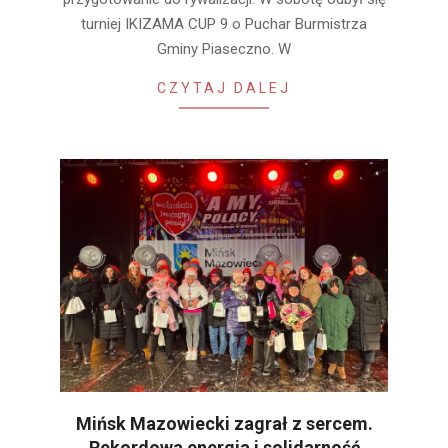
turniej IKIZAMA CUP 9 o Puchar Burmistrza
Gminy Piaseczno. W
CZYTAJ DALEJ
Mińsk Mazowiecki zagrał z sercem.
Rekordowa energia i solidarność