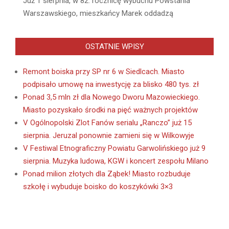
Już 1 sierpnia, w 82. rocznicę wybuchu Powstania
Warszawskiego, mieszkańcy Marek oddadzą
OSTATNIE WPISY
Remont boiska przy SP nr 6 w Siedlcach. Miasto
podpisało umowę na inwestycję za blisko 480 tys. zł
Ponad 3,5 mln zł dla Nowego Dworu Mazowieckiego.
Miasto pozyskało środki na pięć ważnych projektów
V Ogólnopolski Zlot Fanów serialu „Ranczo” już 15
sierpnia. Jeruzal ponownie zamieni się w Wilkowyje
V Festiwal Etnograficzny Powiatu Garwolińskiego już 9
sierpnia. Muzyka ludowa, KGW i koncert zespołu Milano
Ponad milion złotych dla Ząbek! Miasto rozbuduje
szkołę i wybuduje boisko do koszykówki 3×3