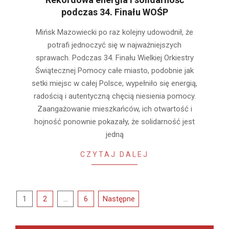
podczas 34. Finału WOŚP
2026-
Mińsk Mazowiecki po raz kolejny udowodnił, że
01-
potrafi jednoczyć się w najważniejszych
28
sprawach. Podczas 34. Finału Wielkiej Orkiestry
Świątecznej Pomocy całe miasto, podobnie jak
setki miejsc w całej Polsce, wypełniło się energią,
radością i autentyczną chęcią niesienia pomocy.
Zaangażowanie mieszkańców, ich otwartość i
hojność ponownie pokazały, że solidarność jest
jedną
CZYTAJ DALEJ
Stronicowanie
1
2
…
6
Następne
wpisów