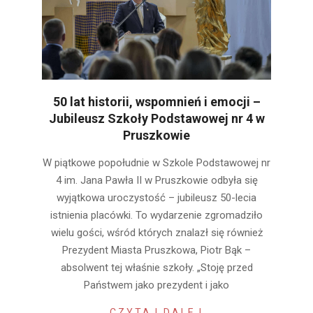
50 lat historii, wspomnień i emocji –
Jubileusz Szkoły Podstawowej nr 4 w
Pruszkowie
2025-
W piątkowe popołudnie w Szkole Podstawowej nr
10-
4 im. Jana Pawła II w Pruszkowie odbyła się
25
wyjątkowa uroczystość – jubileusz 50-lecia
istnienia placówki. To wydarzenie zgromadziło
wielu gości, wśród których znalazł się również
Prezydent Miasta Pruszkowa, Piotr Bąk –
absolwent tej właśnie szkoły. „Stoję przed
Państwem jako prezydent i jako
CZYTAJ DALEJ