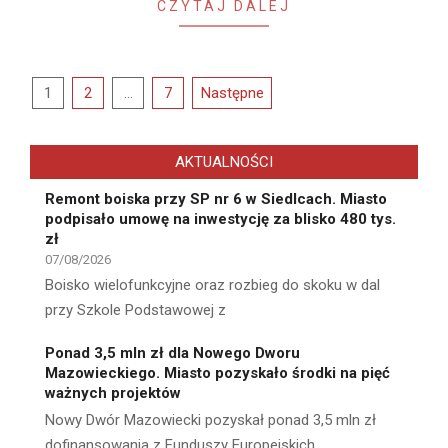
CZYTAJ DALEJ
Stronicowanie
1
2
…
7
Następne
wpisów
AKTUALNOŚCI
Remont boiska przy SP nr 6 w Siedlcach. Miasto
podpisało umowę na inwestycję za blisko 480 tys.
zł
07/08/2026
Boisko wielofunkcyjne oraz rozbieg do skoku w dal
przy Szkole Podstawowej z
Ponad 3,5 mln zł dla Nowego Dworu
Mazowieckiego. Miasto pozyskało środki na pięć
ważnych projektów
Nowy Dwór Mazowiecki pozyskał ponad 3,5 mln zł
dofinansowania z Funduszy Europejskich