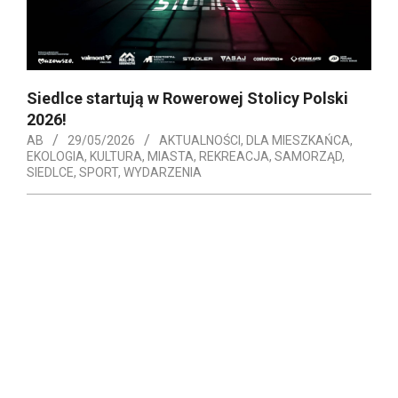
Siedlce startują w Rowerowej Stolicy Polski
2026!
AB
29/05/2026
AKTUALNOŚCI
,
DLA MIESZKAŃCA
,
EKOLOGIA
,
KULTURA
,
MIASTA
,
REKREACJA
,
SAMORZĄD
,
SIEDLCE
,
SPORT
,
WYDARZENIA