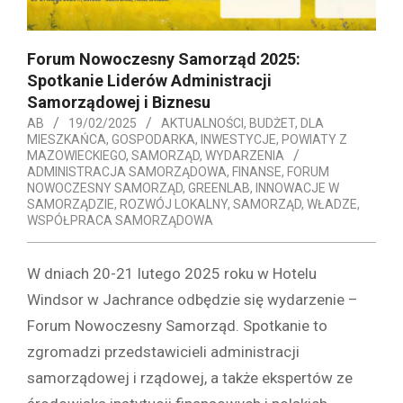
Forum Nowoczesny Samorząd 2025:
Spotkanie Liderów Administracji
Samorządowej i Biznesu
AB
19/02/2025
AKTUALNOŚCI
,
BUDŻET
,
DLA
MIESZKAŃCA
,
GOSPODARKA
,
INWESTYCJE
,
POWIATY Z
MAZOWIECKIEGO
,
SAMORZĄD
,
WYDARZENIA
ADMINISTRACJA SAMORZĄDOWA
,
FINANSE
,
FORUM
NOWOCZESNY SAMORZĄD
,
GREENLAB
,
INNOWACJE W
SAMORZĄDZIE
,
ROZWÓJ LOKALNY
,
SAMORZĄD
,
WŁADZE
,
WSPÓŁPRACA SAMORZĄDOWA
W dniach 20-21 lutego 2025 roku w Hotelu
Windsor w Jachrance odbędzie się wydarzenie –
Forum Nowoczesny Samorząd. Spotkanie to
zgromadzi przedstawicieli administracji
samorządowej i rządowej, a także ekspertów ze