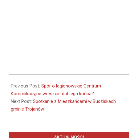
2025-
02-
Previous Post:
Spór o legionowskie Centrum
19
Komunikacyjne wreszcie dobiega końca?
Next Post:
Spotkanie z Mieszkańcami w Budziskach
gminie Trojanów
AKTUALNOŚCI