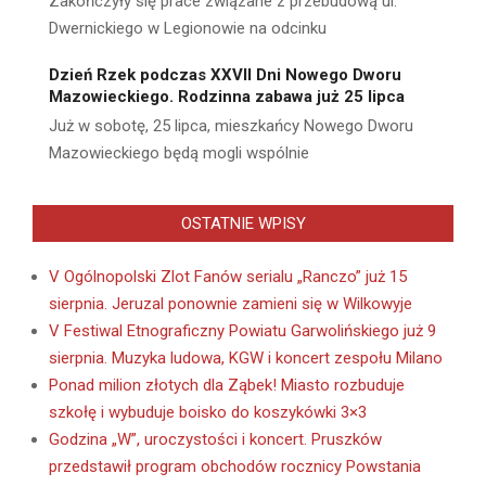
Zakończyły się prace związane z przebudową ul.
Dwernickiego w Legionowie na odcinku
Dzień Rzek podczas XXVII Dni Nowego Dworu
Mazowieckiego. Rodzinna zabawa już 25 lipca
Już w sobotę, 25 lipca, mieszkańcy Nowego Dworu
Mazowieckiego będą mogli wspólnie
OSTATNIE WPISY
V Ogólnopolski Zlot Fanów serialu „Ranczo” już 15
sierpnia. Jeruzal ponownie zamieni się w Wilkowyje
V Festiwal Etnograficzny Powiatu Garwolińskiego już 9
sierpnia. Muzyka ludowa, KGW i koncert zespołu Milano
Ponad milion złotych dla Ząbek! Miasto rozbuduje
szkołę i wybuduje boisko do koszykówki 3×3
Godzina „W”, uroczystości i koncert. Pruszków
przedstawił program obchodów rocznicy Powstania