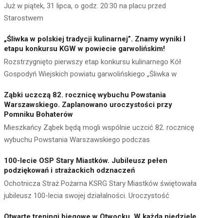
Już w piątek, 31 lipca, o godz. 20:30 na placu przed
Starostwem
„Śliwka w polskiej tradycji kulinarnej”. Znamy wyniki I
etapu konkursu KGW w powiecie garwolińskim!
Rozstrzygnięto pierwszy etap konkursu kulinarnego Kół
Gospodyń Wiejskich powiatu garwolińskiego „Śliwka w
Ząbki uczczą 82. rocznicę wybuchu Powstania
Warszawskiego. Zaplanowano uroczystości przy
Pomniku Bohaterów
Mieszkańcy Ząbek będą mogli wspólnie uczcić 82. rocznicę
wybuchu Powstania Warszawskiego podczas
100-lecie OSP Stary Miastków. Jubileusz pełen
podziękowań i strażackich odznaczeń
Ochotnicza Straż Pożarna KSRG Stary Miastków świętowała
jubileusz 100-lecia swojej działalności. Uroczystość
Otwarte treningi biegowe w Otwocku. W każdą niedzielę