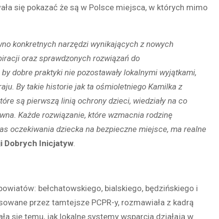
a się pokazać że są w Polsce miejsca, w których mimo
wno konkretnych narzędzi wynikających z nowych
nspiracji oraz sprawdzonych rozwiązań do
by dobre praktyki nie pozostawały lokalnymi wyjątkami,
u. By takie historie jak ta ośmioletniego Kamilka z
 które są pierwszą
linią ochrony
dzieci, wiedziały na co
tywna. Każde rozwiązanie, które wzmacnia rodzinę
zas oczekiwania dziecka na bezpieczne miejsce, ma realne
i Dobrych Inicjatyw
.
owiatów: bełchatowskiego, bialskiego, będzińskiego i
osowane przez tamtejsze PCPR-y, rozmawiała z kadrą
ała się temu, jak lokalne systemy wsparcia działają w