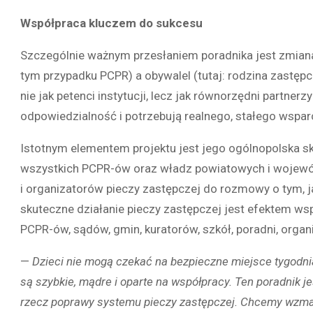
Współpraca kluczem do sukcesu
Szczególnie ważnym przesłaniem poradnika jest zmiana 
tym przypadku PCPR) a obywalel (tutaj: rodzina zastępc
nie jak petenci instytucji, lecz jak równorzędni partne
odpowiedzialność i potrzebują realnego, stałego wsparc
Istotnym elementem projektu jest jego ogólnopolska sk
wszystkich PCPR-ów oraz władz powiatowych i wojewó
i organizatorów pieczy zastępczej do rozmowy o tym, 
skuteczne działanie pieczy zastępczej jest efektem wsp
PCPR-ów, sądów, gmin, kuratorów, szkół, poradni, org
—
Dzieci nie mogą czekać na bezpieczne miejsce tygodnia
są szybkie, mądre i oparte na współpracy. Ten poradnik j
rzecz poprawy systemu pieczy zastępczej. Chcemy wzmac