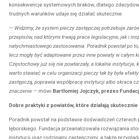
konsekwencje systemowych braków, dlatego zdecydował
trudnych warunków udaje się działać skutecznie.
—
Widzimy, że system pieczy zastępczej potrzebuje zaró
przepisów, nad którymi trwają prace legislacyjne, jak i i
natychmiastowego zastosowania. Poradnik powstał po to, 
lecz mogły być adaptowane przez inne powiaty w całym kraj
Częstochowy już się nie powtarzały, a lokalne instytucje,
warto stawiać w celu organizacji pieczy tak by była efek
zastępczą, poprawia współpracę instytucji albo skraca c
znaczenie
— mówi
Bartłomiej Jojczyk, prezes Fundacj
Dobre praktyki z powiatów, które działają skutecznie
Poradnik powstał na podstawie doświadczeń czterech p
lęborskiego. Fundacja przeanalizowała rozwiązania st
instytucji oraz rodzinami zastępczymi, a także przygląd