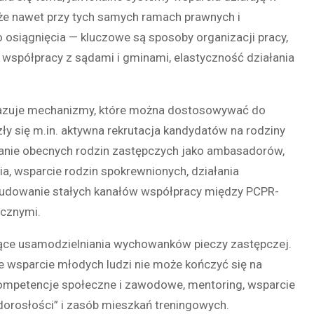
 że nawet przy tych samych ramach prawnych i
osiągnięcia — kluczowe są sposoby organizacji pracy,
ć współpracy z sądami i gminami, elastyczność działania
pokazuje mechanizmy, które można dostosowywać do
y się m.in. aktywna rekrutacja kandydatów na rodziny
owanie obecnych rodzin zastępczych jako ambasadorów,
ia, wsparcie rodzin spokrewnionych, działania
 budowanie stałych kanałów współpracy między PCPR-
ecznymi.
czące usamodzielniania wychowanków pieczy zastępczej.
e wsparcie młodych ludzi nie może kończyć się na
kompetencje społeczne i zawodowe, mentoring, wsparcie
 dorosłości” i zasób mieszkań treningowych.