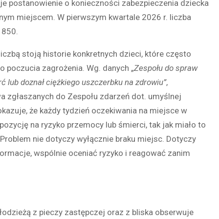
daje postanowienie o konieczności zabezpieczenia dziecka
lnym miejscem. W pierwszym kwartale 2026 r. liczba
1850.
iczbą stoją historie konkretnych dzieci, które często
o poczucia zagrożenia. Wg. danych „
Zespołu do spraw
erć lub doznał ciężkiego uszczerbku na zdrowiu”
,
wa zgłaszanych do Zespołu zdarzeń dot. umyślnej
okazuje, że każdy tydzień oczekiwania na miejsce w
ozycję na ryzyko przemocy lub śmierci, tak jak miało to
Problem nie dotyczy wyłącznie braku miejsc. Dotyczy
nformacje, wspólnie oceniać ryzyko i reagować zanim
łodzieżą z pieczy zastępczej oraz z bliska obserwuje