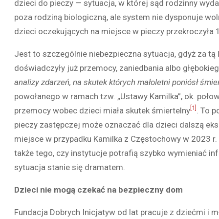
dzieci do pieczy — sytuacja, w której sąd rodzinny wy
poza rodziną biologiczną, ale system nie dysponuje wo
dzieci oczekujących na miejsce w pieczy przekroczyła 
Jest to szczególnie niebezpieczna sytuacja, gdyż za tą l
doświadczyły już przemocy, zaniedbania albo głębokieg
analizy zdarzeń, na skutek których małoletni poniósł śmi
powołanego w ramach tzw. „Ustawy Kamilka”, ok. poło
[1]
przemocy wobec dzieci miała skutek śmiertelny
. To p
pieczy zastępczej może oznaczać dla dzieci dalszą eksp
miejsce w przypadku Kamilka z Częstochowy w 2023 r. 
także tego, czy instytucje potrafią szybko wymieniać i
sytuacja stanie się dramatem.
Dzieci nie mogą czekać na bezpieczny dom
Fundacja Dobrych Inicjatyw od lat pracuje z dziećmi i m