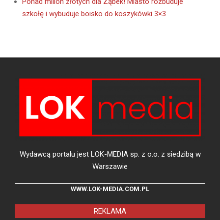
Ponad milion złotych dla Ząbek! Miasto rozbuduje
szkołę i wybuduje boisko do koszykówki 3×3
Wydawcą portalu jest LOK-MEDIA sp. z o.o. z siedzibą w
Warszawie
WWW.LOK-MEDIA.COM.PL
REKLAMA