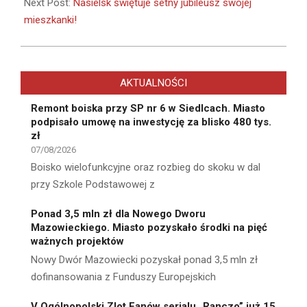
Next Post:
Nasielsk świętuje setny jubileusz swojej
mieszkanki!
AKTUALNOŚCI
Remont boiska przy SP nr 6 w Siedlcach. Miasto
podpisało umowę na inwestycję za blisko 480 tys.
zł
07/08/2026
Boisko wielofunkcyjne oraz rozbieg do skoku w dal
przy Szkole Podstawowej z
Ponad 3,5 mln zł dla Nowego Dworu
Mazowieckiego. Miasto pozyskało środki na pięć
ważnych projektów
Nowy Dwór Mazowiecki pozyskał ponad 3,5 mln zł
dofinansowania z Funduszy Europejskich
V Ogólnopolski Zlot Fanów serialu „Ranczo” już 15