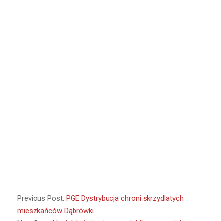
2025-
03-
Previous Post:
PGE Dystrybucja chroni skrzydlatych
06
mieszkańców Dąbrówki