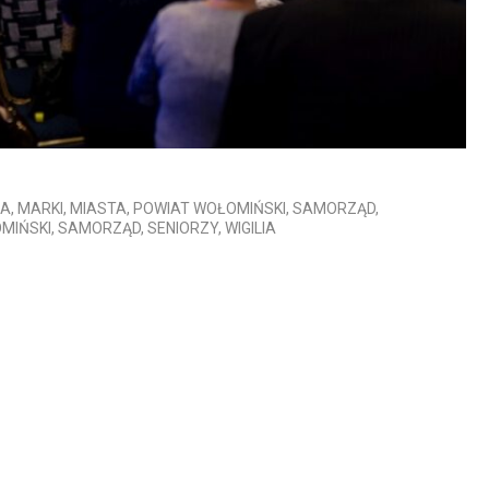
RA
,
MARKI
,
MIASTA
,
POWIAT WOŁOMIŃSKI
,
SAMORZĄD
,
MIŃSKI
,
SAMORZĄD
,
SENIORZY
,
WIGILIA