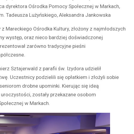
pca dyrektora Ośrodka Pomocy Społecznej w Markach,
 im. Tadeusza Lużyńskiego, Aleksandra Jankowska
y z Mareckiego Ośrodka Kultury, złożony z najmłodszych
czny występ, oraz nieco bardziej doświadczonej
prezentował zarówno tradycyjne pieśni
spółczesne.
rz Sztajerwald z parafii św. Izydora udzielił
 Uczestnicy podzielili się opłatkiem i złożyli sobie
 seniorom drobne upominki.
Kierując się ideą
po uroczystości, zostały przekazane osobom
połecznej w Markach.