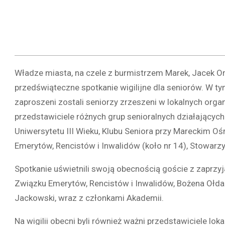
Władze miasta, na czele z burmistrzem Marek, Jacek Or
przedświąteczne spotkanie wigilijne dla seniorów. W ty
zaproszeni zostali seniorzy zrzeszeni w lokalnych orga
przedstawiciele różnych grup senioralnych działającyc
Uniwersytetu III Wieku, Klubu Seniora przy Mareckim O
Emerytów, Rencistów i Inwalidów (koło nr 14), Stowarzy
Spotkanie uświetnili swoją obecnością goście z zaprzy
Związku Emerytów, Rencistów i Inwalidów, Bożena Ołdak
Jackowski, wraz z członkami Akademii.
Na wigilii obecni byli również ważni przedstawiciele lo