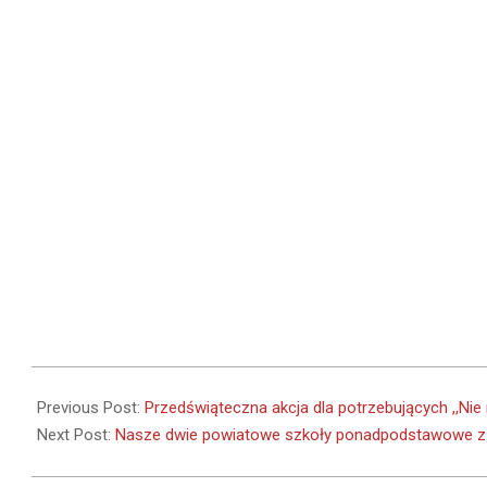
2024-
12-
Previous Post:
Przedświąteczna akcja dla potrzebujących ,,Nie
17
Next Post:
Nasze dwie powiatowe szkoły ponadpodstawowe z