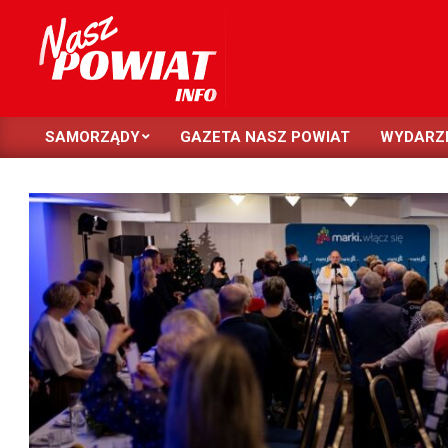
Skip
to
content
NASZ
SAMORZĄDY
GAZETA NASZ POWIAT
WYDARZ
POWIAT
Primary
Navigation
Menu