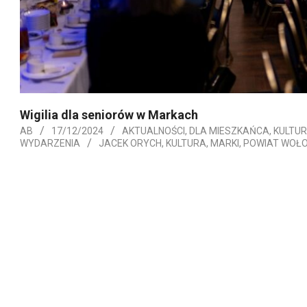
Wigilia dla seniorów w Markach
AB
17/12/2024
AKTUALNOŚCI
,
DLA MIESZKAŃCA
,
KULTU
WYDARZENIA
JACEK ORYCH
,
KULTURA
,
MARKI
,
POWIAT WOŁO