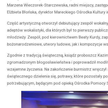
Marzena Wieczorek-Starczewska, radni miejscy, zastę
Elżbieta Błońska, dyrektor Mareckiego Ośrodka Kultury
Część artystyczną otworzył debiutujący zespół wokaln
adeptów wokalistyki, dla których był to pierwszy publi
młodzieży. Zespół, pod kierownictwem Beaty Kurdy, za
bożonarodzeniowe, utwory ludowe, jak i kompozycje w
Zgodnie z tradycją świąteczną, ksiądz proboszcz Kazimie
zgromadzonym błogosławieństwa i poprowadził modlitwę.
wzajemne życzenia. Na zakończenie burmistrz wręczył
świątecznego dzielenia się, potrawy, które pozostały 
potrzebującym, będącym pod opieką Ośrodka Pomocy S