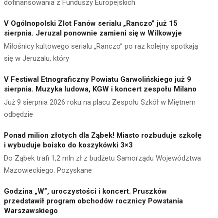
dofinansowania z Funduszy Europejskich
V Ogólnopolski Zlot Fanów serialu „Ranczo” już 15
sierpnia. Jeruzal ponownie zamieni się w Wilkowyje
Miłośnicy kultowego serialu „Ranczo” po raz kolejny spotkają
się w Jeruzalu, który
V Festiwal Etnograficzny Powiatu Garwolińskiego już 9
sierpnia. Muzyka ludowa, KGW i koncert zespołu Milano
Już 9 sierpnia 2026 roku na placu Zespołu Szkół w Miętnem
odbędzie
Ponad milion złotych dla Ząbek! Miasto rozbuduje szkołę
i wybuduje boisko do koszykówki 3×3
Do Ząbek trafi 1,2 mln zł z budżetu Samorządu Województwa
Mazowieckiego. Pozyskane
Godzina „W”, uroczystości i koncert. Pruszków
przedstawił program obchodów rocznicy Powstania
Warszawskiego