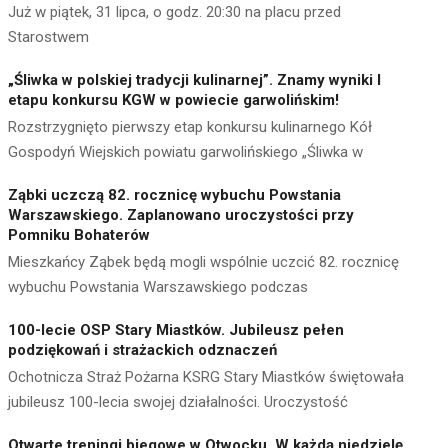
Już w piątek, 31 lipca, o godz. 20:30 na placu przed
Starostwem
„Śliwka w polskiej tradycji kulinarnej”. Znamy wyniki I
etapu konkursu KGW w powiecie garwolińskim!
Rozstrzygnięto pierwszy etap konkursu kulinarnego Kół
Gospodyń Wiejskich powiatu garwolińskiego „Śliwka w
Ząbki uczczą 82. rocznicę wybuchu Powstania
Warszawskiego. Zaplanowano uroczystości przy
Pomniku Bohaterów
Mieszkańcy Ząbek będą mogli wspólnie uczcić 82. rocznicę
wybuchu Powstania Warszawskiego podczas
100-lecie OSP Stary Miastków. Jubileusz pełen
podziękowań i strażackich odznaczeń
Ochotnicza Straż Pożarna KSRG Stary Miastków świętowała
jubileusz 100-lecia swojej działalności. Uroczystość
Otwarte treningi biegowe w Otwocku. W każdą niedzielę