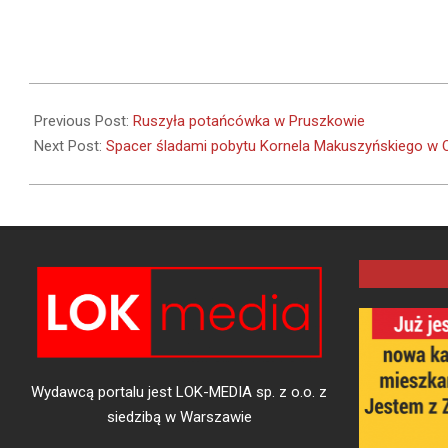
2024-
07-
Previous Post:
Ruszyła potańcówka w Pruszkowie
27
Next Post:
Spacer śladami pobytu Kornela Makuszyńskiego w
Wydawcą portalu jest LOK-MEDIA sp. z o.o. z
siedzibą w Warszawie