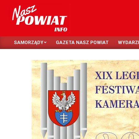
Skip
to
content
NASZ
SAMORZĄDY
GAZETA NASZ POWIAT
WYDARZ
POWIAT
Primary
Navigation
Menu