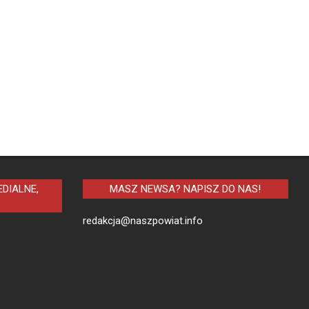
DIALNE,
MASZ NEWSA? NAPISZ DO NAS!
redakcja@naszpowiat.info