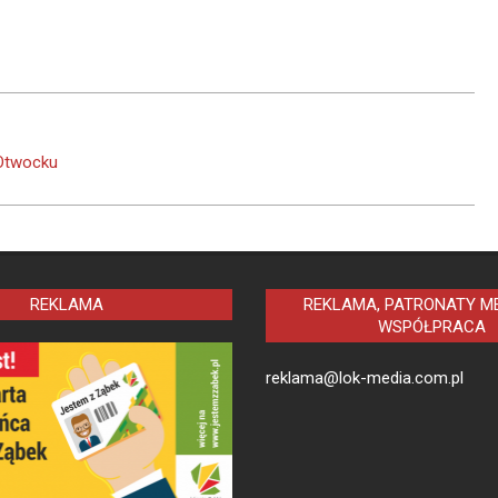
 Otwocku
REKLAMA
REKLAMA, PATRONATY ME
WSPÓŁPRACA
reklama@lok-media.com.pl