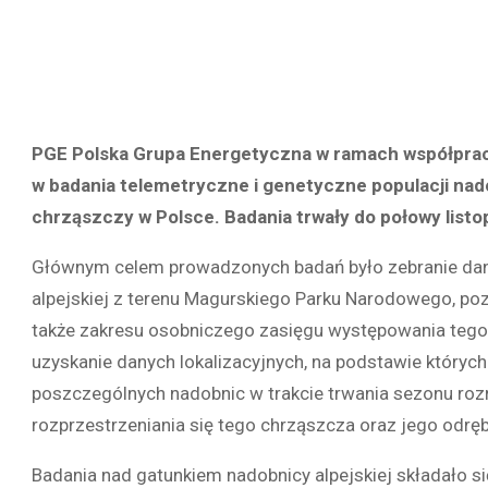
PGE Polska Grupa Energetyczna w ramach współpra
w badania telemetryczne i genetyczne populacji nado
chrząszczy w Polsce. Badania trwały do połowy listo
Głównym celem prowadzonych badań było zebranie dan
alpejskiej z terenu Magurskiego Parku Narodowego, p
także zakresu osobniczego zasięgu występowania tego 
uzyskanie danych lokalizacyjnych, na podstawie któr
poszczególnych nadobnic w trakcie trwania sezonu roz
rozprzestrzeniania się tego chrząszcza oraz jego odrę
Badania nad gatunkiem nadobnicy alpejskiej składało si