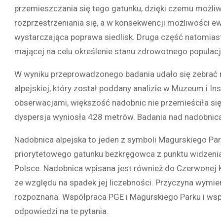
przemieszczania się tego gatunku, dzięki czemu możliw
rozprzestrzeniania się, a w konsekwencji możliwości e
wystarczająca poprawa siedlisk. Druga część natomiast
mającej na celu określenie stanu zdrowotnego populacj
W wyniku przeprowadzonego badania udało się zebrać 
alpejskiej, który został poddany analizie w Muzeum i I
obserwacjami, większość nadobnic nie przemieściła si
dyspersja wyniosła 428 metrów. Badania nad nadobnic
Nadobnica alpejska to jeden z symboli Magurskiego Park
priorytetowego gatunku bezkręgowca z punktu widzenia 
Polsce. Nadobnica wpisana jest również do Czerwonej 
ze względu na spadek jej liczebności. Przyczyna wymiera
rozpoznana. Współpraca PGE i Magurskiego Parku i wsp
odpowiedzi na te pytania.