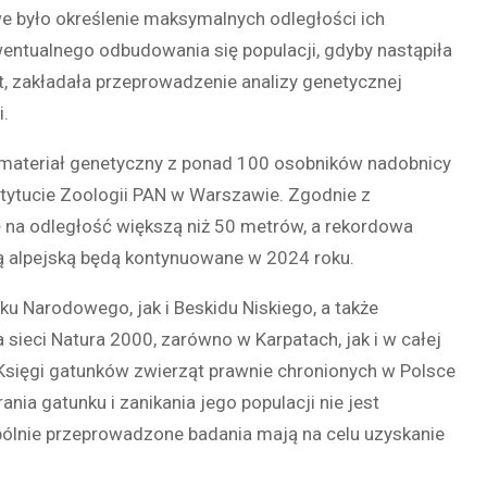
e było określenie maksymalnych odległości ich
wentualnego odbudowania się populacji, gdyby nastąpiła
, zakładała przeprowadzenie analizy genetycznej
i.
materiał genetyczny z ponad 100 osobników nadobnicy
nstytucie Zoologii PAN w Warszawie. Zgodnie z
ę na odległość większą niż 50 metrów, a rekordowa
ą alpejską będą kontynuowane w 2024 roku.
u Narodowego, jak i Beskidu Niskiego, a także
sieci Natura 2000, zarówno w Karpatach, jak i w całej
Księgi gatunków zwierząt prawnie chronionych w Polsce
nia gatunku i zanikania jego populacji nie jest
ólnie przeprowadzone badania mają na celu uzyskanie