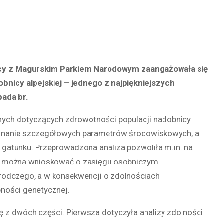
cy z Magurskim Parkiem Narodowym zaangażowała się
bnicy alpejskiej – jednego z najpiękniejszych
pada br.
ych dotyczących zdrowotności populacji nadobnicy
oznanie szczegółowych parametrów środowiskowych, a
gatunku. Przeprowadzona analiza pozwoliła m.in. na
ych można wnioskować o zasięgu osobniczym
rodczego, a w konsekwencji o zdolnościach
bności genetycznej.
ę z dwóch części. Pierwsza dotyczyła analizy zdolności