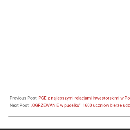
2023-
12-
Previous Post:
PGE z najlepszymi relacjami inwestorskimi w Po
29
Next Post:
„OGRZEWANIE w pudełku”: 1600 uczniów bierze udz