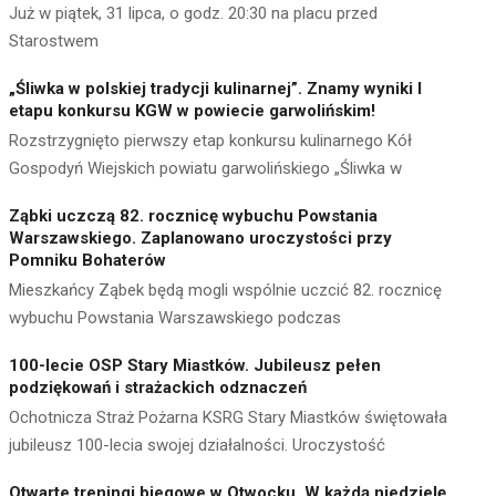
Już w piątek, 31 lipca, o godz. 20:30 na placu przed
Starostwem
„Śliwka w polskiej tradycji kulinarnej”. Znamy wyniki I
etapu konkursu KGW w powiecie garwolińskim!
Rozstrzygnięto pierwszy etap konkursu kulinarnego Kół
Gospodyń Wiejskich powiatu garwolińskiego „Śliwka w
Ząbki uczczą 82. rocznicę wybuchu Powstania
Warszawskiego. Zaplanowano uroczystości przy
Pomniku Bohaterów
Mieszkańcy Ząbek będą mogli wspólnie uczcić 82. rocznicę
wybuchu Powstania Warszawskiego podczas
100-lecie OSP Stary Miastków. Jubileusz pełen
podziękowań i strażackich odznaczeń
Ochotnicza Straż Pożarna KSRG Stary Miastków świętowała
jubileusz 100-lecia swojej działalności. Uroczystość
Otwarte treningi biegowe w Otwocku. W każdą niedzielę