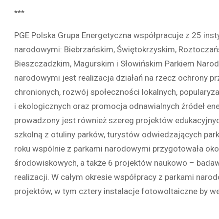
***
PGE Polska Grupa Energetyczna współpracuje z 25 insty
narodowymi: Biebrzańskim, Świętokrzyskim, Roztoczań
Bieszczadzkim, Magurskim i Słowińskim Parkiem Nar
narodowymi jest realizacja działań na rzecz ochrony pr
chronionych, rozwój społeczności lokalnych, populary
i ekologicznych oraz promocja odnawialnych źródeł en
prowadzony jest również szereg projektów edukacyjnych
szkolną z otuliny parków, turystów odwiedzających par
roku wspólnie z parkami narodowymi przygotowała okoł
środowiskowych, a także 6 projektów naukowo – badaw
realizacji. W całym okresie współpracy z parkami nar
projektów, w tym cztery instalacje fotowoltaiczne by w