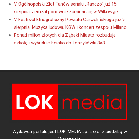
V Ogólnopolski Zlot Fanów serialu „Ranczo” już 15
sierpnia. Jeruzal ponownie zamieni się w Wilkowyje
V Festiwal Etnograficzny Powiatu Garwolińskiego już 9
sierpnia. Muzyka ludowa, KGW i koncert zespołu Milano
Ponad milion złotych dla Ząbek! Miasto rozbuduje
szkołę i wybuduje boisko do koszykówki 3×3
Wydawcą portalu jest LOK-MEDIA sp. z o.o. z siedzibą w