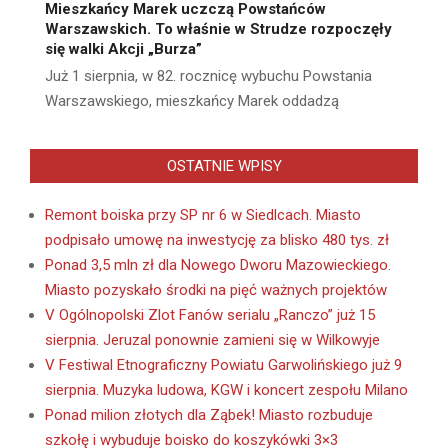
Mieszkańcy Marek uczczą Powstańców
Warszawskich. To właśnie w Strudze rozpoczęły
się walki Akcji „Burza”
Już 1 sierpnia, w 82. rocznicę wybuchu Powstania
Warszawskiego, mieszkańcy Marek oddadzą
OSTATNIE WPISY
Remont boiska przy SP nr 6 w Siedlcach. Miasto
podpisało umowę na inwestycję za blisko 480 tys. zł
Ponad 3,5 mln zł dla Nowego Dworu Mazowieckiego.
Miasto pozyskało środki na pięć ważnych projektów
V Ogólnopolski Zlot Fanów serialu „Ranczo” już 15
sierpnia. Jeruzal ponownie zamieni się w Wilkowyje
V Festiwal Etnograficzny Powiatu Garwolińskiego już 9
sierpnia. Muzyka ludowa, KGW i koncert zespołu Milano
Ponad milion złotych dla Ząbek! Miasto rozbuduje
szkołę i wybuduje boisko do koszykówki 3×3