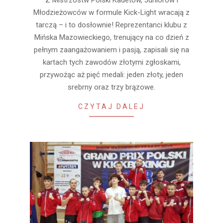
Z Mistrzostw Polski Kadetów, Juniorów i
05-
Młodzieżowców w formule Kick-Light wracają z
02
tarczą – i to dosłownie! Reprezentanci klubu z
Mińska Mazowieckiego, trenujący na co dzień z
pełnym zaangażowaniem i pasją, zapisali się na
kartach tych zawodów złotymi zgłoskami,
przywożąc aż pięć medali: jeden złoty, jeden
srebrny oraz trzy brązowe.
CZYTAJ DALEJ