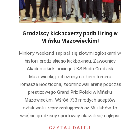
Grodziscy kickboxerzy podbili ring w
Mińsku Mazowieckim!
2025-
Miniony weekend zapisał się złotymi zgłoskami w
01-
historii grodziskiego kickboxingu. Zawodnicy
23
Akademii kick-boxingu UKS Budo Grodzisk
Mazowiecki, pod czujnym okiem trenera
Tomasza Bodziocha, zdominowali arenę podczas
prestiżowego Grand Prix Polski w Mińsku
Mazowieckim. Wśród 733 młodych adeptów
sztuk walki, reprezentujących aż 56 klubów, to
właśnie grodziscy sportowcy okazali się najlepsi.
CZYTAJ DALEJ