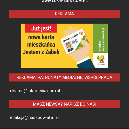
WWW.LOK-MEDIA.COM.PL
REKLAMA
REKLAMA, PATRONATY MEDIALNE, WSPÓŁPRACA
reklama@lok-media.com.pl
MASZ NEWSA? NAPISZ DO NAS!
redakcja@naszpowiat.info