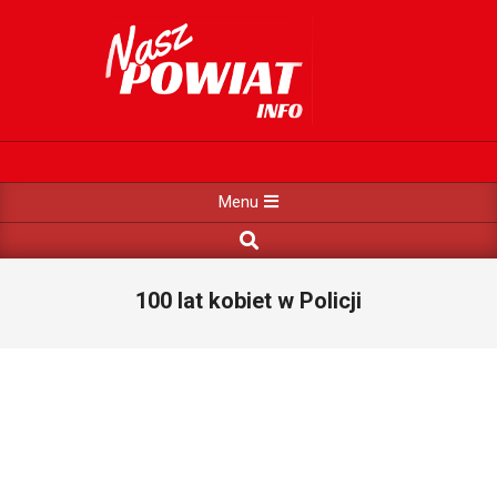
Skip
to
content
NASZ
POWIAT
Primary
Menu
Navigation
Search
Menu
100 lat kobiet w Policji