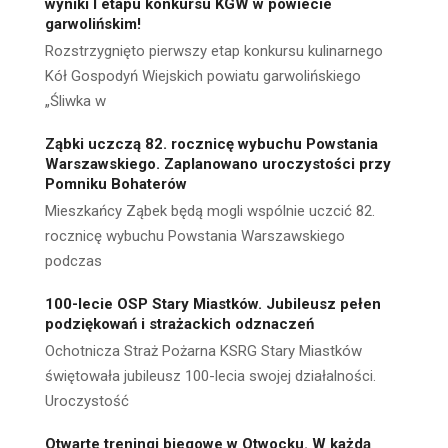
wyniki I etapu konkursu KGW w powiecie
garwolińskim!
Rozstrzygnięto pierwszy etap konkursu kulinarnego
Kół Gospodyń Wiejskich powiatu garwolińskiego
„Śliwka w
Ząbki uczczą 82. rocznicę wybuchu Powstania
Warszawskiego. Zaplanowano uroczystości przy
Pomniku Bohaterów
Mieszkańcy Ząbek będą mogli wspólnie uczcić 82.
rocznicę wybuchu Powstania Warszawskiego
podczas
100-lecie OSP Stary Miastków. Jubileusz pełen
podziękowań i strażackich odznaczeń
Ochotnicza Straż Pożarna KSRG Stary Miastków
świętowała jubileusz 100-lecia swojej działalności.
Uroczystość
Otwarte treningi biegowe w Otwocku. W każdą