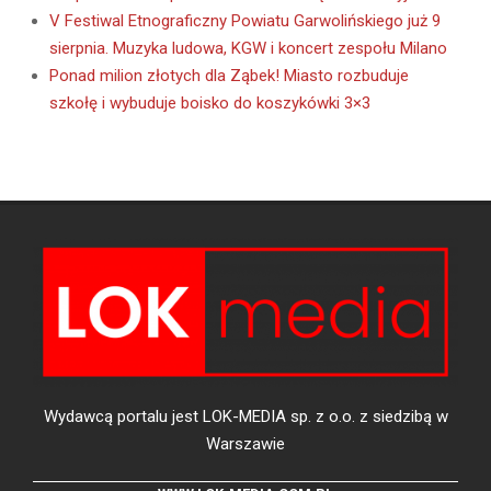
V Festiwal Etnograficzny Powiatu Garwolińskiego już 9
sierpnia. Muzyka ludowa, KGW i koncert zespołu Milano
Ponad milion złotych dla Ząbek! Miasto rozbuduje
szkołę i wybuduje boisko do koszykówki 3×3
Wydawcą portalu jest LOK-MEDIA sp. z o.o. z siedzibą w
Warszawie