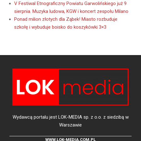
V Festiwal Etnograficzny Powiatu Garwolińskiego już 9
sierpnia. Muzyka ludowa, KGW i koncert zespołu Milano
Ponad milion złotych dla Ząbek! Miasto rozbuduje
szkołę i wybuduje boisko do koszykówki 3×3
Wydawcą portalu jest LOK-MEDIA sp. z o.o. z siedzibą w
Warszawie
WWW.LOK-MEDIA.COM.PL