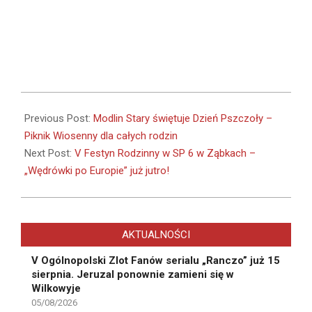
2026-
05-
Previous Post:
Modlin Stary świętuje Dzień Pszczoły –
21
Piknik Wiosenny dla całych rodzin
Next Post:
V Festyn Rodzinny w SP 6 w Ząbkach –
„Wędrówki po Europie” już jutro!
AKTUALNOŚCI
V Ogólnopolski Zlot Fanów serialu „Ranczo” już 15
sierpnia. Jeruzal ponownie zamieni się w
Wilkowyje
05/08/2026