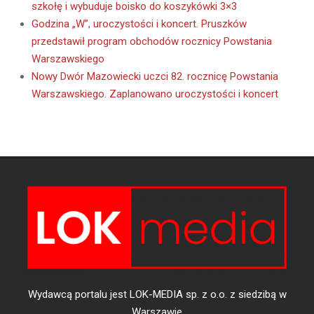
szkołę i wybuduje boisko do koszykówki 3×3
Godzina „W”, uroczystości i koncert. Pruszków
przedstawił program obchodów rocznicy Powstania
Warszawskiego
Nowy Dwór Mazowiecki uczci 82. rocznicę Powstania
Warszawskiego. Zaplanowano uroczystości i koncert
Wydawcą portalu jest LOK-MEDIA sp. z o.o. z siedzibą w
Warszawie