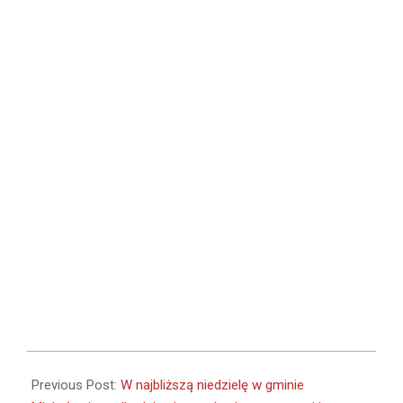
2024-
02-
Previous Post:
W najbliższą niedzielę w gminie